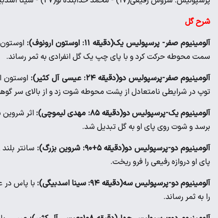
پرسپولیس: سروش رفیعی(۱۷) - محمد خدابنده لو(27) - سینا اسدبیگی(۷۷) - کنعانی زادگان (94)
شرح گل
آلومینیوم صفر- پرسپولیس یک(دقیقه ۱۱: اوستون ارونوف):
اوستون ا
سمت محوطه حرکت کرد و با پای چپ یک گل انفرادی به ثمر رساند.
آلومینیوم صفر-پرسپولیس دو(دقیقه ۲۴: عیسی آل کثیر):
اوستون ار
توپ در شرایطی نامتعادل از پشت محوطه شوت زد و از بالای سر گوهری
آلومینیوم یک-پرسپولیس دو(دقیقه ۸۵: مهدی لیموچی):
اثر شروین 
برسد و شوت روی پای او به گل تبدیل شد.
آلومینیوم دو-پرسپولیس دو(دقیقه ۵+۹۰: شروین بزرگ):
سانتر بلند 
پای او دروازه رفیعی را فرو ریخت.
آلومینیوم دو-پرسپولیس سه(دقیقه ۹۴: سینا اسدبیگی):
با پاس در 
را به ثمر رساند.