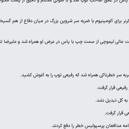
 پاس در عمق صاحب توپ شد و با شوتی محکم و دقیق از پشت محوط
نر برای آلومینیوم با ضربه سر شروین بزرگ در میان دفاع از هم گسیخ
 عالی لیموچی از سمت چپ با پاس در عرض او همراه شد و علیرضا ت