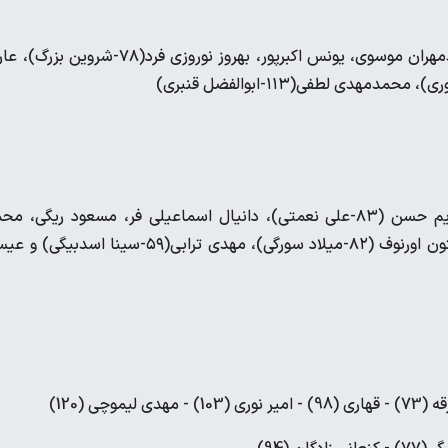
احمد گوهری، احسان قهاری، مهدی لیموچی، امین جهان کهن، سیدمهران موسوی، یونس اکبرپور، بهروز نوروزی فرد(۷۸-شروی
امیر رضا رفیعی، گئورگی گولسیانی، حسین کنعانی زادگان، عبدالکریم حسن (۸۳-علی نعمتی)، دانیال اسماعیلی فر، مسعود ریگی، 
خدابنده‌لو(۷۸-فرشاد فرجی)، سروش رفیعی(۴۶-وحید امیری)، اوستون اورنوف (۸۲-میلاد سورگی)، مهدی ترابی(۵۹-سینا اسدب