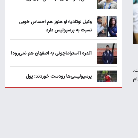
وکیل لوکادیا: او هنوز هم احساس خوبی
نسبت به پرسپولیس دارد
آندره آ استراماچونی به اصفهان هم نمی‌رود!
ت.
پرسپولیسی‌ها رودست خوردند؛ پول
ام
عبدالکریم حسن روی هوا!
تهدید قهرمان ایران به عدم شرکت در جام
باشگاه های جهان
سروش رفیعی مقابل الریان فیکس است؟