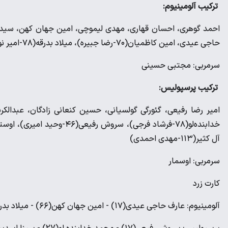
ترکیب آلومینیوم:
حاجی عیدی، امین کاظمیان(۷۰-رضا جبیره)، میلاد بدرقه(۷۸-امیر نوری)، محمدمهدی لطفی(۱۱۳-ابوالفضل قنبری)
سرمربی: مجتبی حسینی
ترکیب پرسپولیس:
آل کثیر(۱۱۳-مهدی احمدی)
سرمربی: اوسمار
کارت زرد
آلومینیوم: عارف حاجی عیدی(۱۷) - امین جهان کهن(۶۶) - میلاد بدرقه (73) - قهاری (98) - امیر نوری (103) - مهدی لیموچی (120)