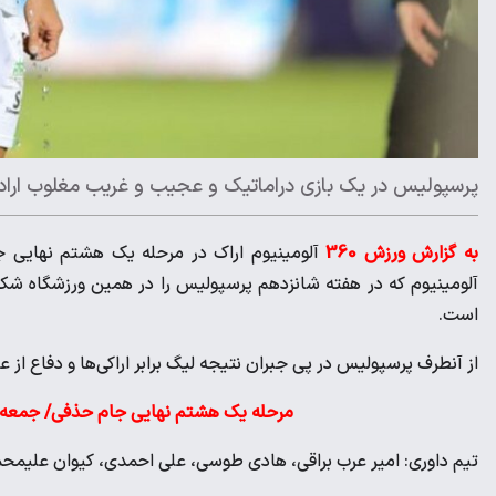
پرسپولیس در یک بازی دراماتیک و عجیب و غریب مغلوب اراده
به گزارش ورزش 360
آلومینیوم اراک در مرحله یک هشتم نهایی ج
آلومینیوم که در هفته شانزدهم پرسپولیس را در همین ورزشگاه شکست
است.
از آنطرف پرسپولیس در پی جبران نتیجه لیگ برابر اراکی‌ها و دفاع از 
مرحله یک هشتم نهایی جام حذفی/ جمعه ۷ اردیبهشت ۱۴۰۳/ ورزشگاه امام خمینی ارا
تیم داوری: امیر عرب براقی، هادی طوسی، علی احمدی، کیوان علیم