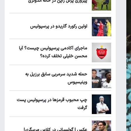
پیروزی پرُگل ژاپن در خانه اندونزی
اولین رکورد گاریدو در پرسپولیس
ماجرای آکادمی پرسپولیس چیست؟ آیا
محسن خلیلی تخلف کرده؟
حمله شدید سرمربی سابق برزیل به
وینیسیوس
چپ محبوب قرمزها در پرسپولیس پست
گرفت
عکس | گولسیانی در کلاس مربیگری!