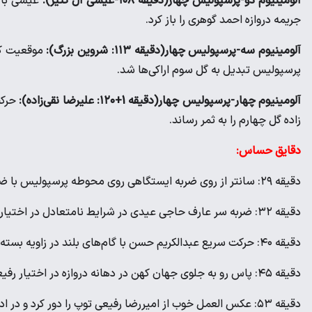
آلومینیوم دو-پرسپولیس چهار(دقیقه ۱۰۸-عیسی آل کثیر):
عیسی با
جریمه دروازه احمد گوهری را باز کرد.
آلومینیوم سه-پرسپولیس چهار(دقیقه ۱۱۳: شروین بزرگ):
موقعیت کر
پرسپولیس تبدیل به گل سوم اراکی‌ها شد.
آلومینیوم چهار-پرسپولیس چهار(دقیقه 1+۱۲۰: علیرضا نقی‌زاده):
حرکت
زاده گل چهارم را به ثمر رساند.
دقایق حساس:
دقیقه ۲۹: سانتر از روی ضربه ایستگاهی روی محوطه پرسپولیس با ضربه سر خطرناکی همراه شد که رفیعی توپ را به آغوش کشید.
دقیقه ۳۲: ضربه سر عارف حاجی عیدی در شرایط نامتعادل در اختیار رفیعی قرار گرفت.
دقیقه ۴۰: حرکت سریع عبدالکریم حسن با گام‌های بلند در زاویه بسته به گل تبدیل نشد.
دقیقه ۴۵: پاس رو به جلوی جهان کهن در دهانه دروازه در اختیار رفیعی قرار گرفت.
دقیقه ۵۳: عکس العمل خوب از امیررضا رفیعی توپ را دور کرد و در ادامه مدافعان پرسپولیس خطر را دفع کردند.