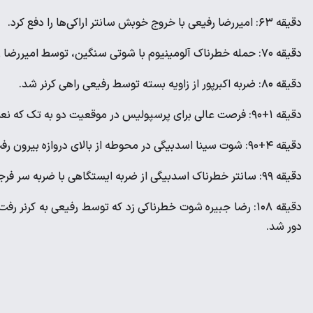
دقیقه ۶۳: امیررضا رفیعی با خروج خوبش سانتر اراکی‌ها را دفع کرد.
دقیقه ۷۰: حمله خطرناک آلومینیوم با شوتی سنگین، توسط امیررضا رفیعی به کرنر فرستاده شد.
دقیقه ۸۰: ضربه اکبرپور از زاویه بسته توسط رفیعی راهی کرنر شد.
دقیقه ۱+۹۰: فرصت عالی برای پرسپولیس در موقعیت دو به تک که نعمتی و دانیال با اشتباه عجیب مغلوب گوهری شدند و توپ دور شد.
دقیقه ۴+۹۰: شوت سینا اسدبیگی در محوطه از بالای دروازه بیرون رفت.
دقیقه ۹۹: سانتر خطرناک اسدبیگی از ضربه ایستگاهی با ضربه سر فرجی به شکل خطرناک بیرون رفت.
دقیقه ۱۰۸: رضا جبیره شوت خطرناکی زد که توسط رفیعی به کرنر
دور شد.