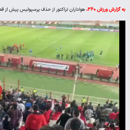
به گزارش ورزش 360،
هواداران تراکتور از حذف پرسپولیس پیش از 