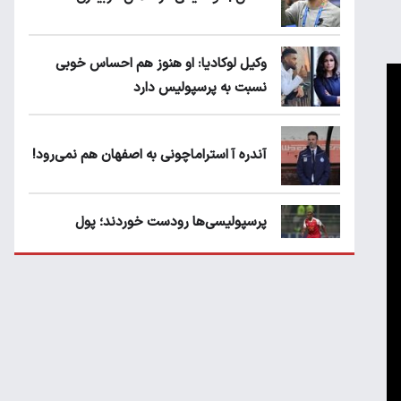
وکیل لوکادیا: او هنوز هم احساس خوبی
نسبت به پرسپولیس دارد
آندره آ استراماچونی به اصفهان هم نمی‌رود!
پرسپولیسی‌ها رودست خوردند؛ پول
عبدالکریم حسن روی هوا!
تهدید قهرمان ایران به عدم شرکت در جام
باشگاه های جهان
سروش رفیعی مقابل الریان فیکس است؟