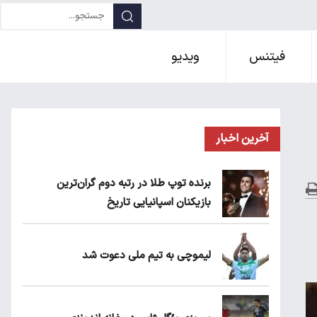
فیتنس
ویدیو
آخرین اخبار
برنده توپ طلا در رتبه دوم گران‌ترین
بازیکنان اسپانیایی تاریخ
لیموچی به تیم ملی دعوت شد