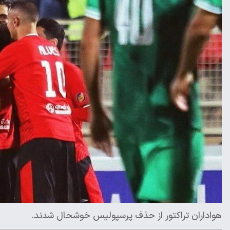
هواداران تراکتور از حذف پرسپولیس خوشحال شدند.