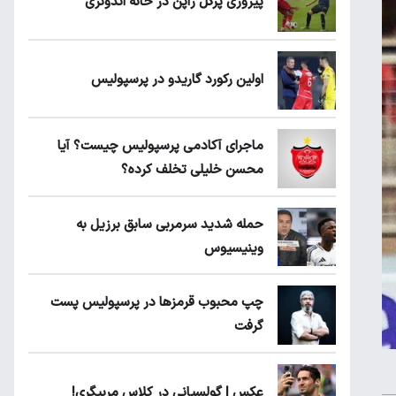
پیروزی پرُگل ژاپن در خانه اندونزی
اولین رکورد گاریدو در پرسپولیس
ماجرای آکادمی پرسپولیس چیست؟ آیا
محسن خلیلی تخلف کرده؟
حمله شدید سرمربی سابق برزیل به
وینیسیوس
چپ محبوب قرمزها در پرسپولیس پست
گرفت
عکس | گولسیانی در کلاس مربیگری!