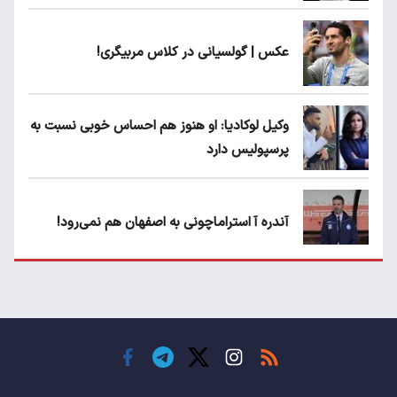
عکس | گولسیانی در کلاس مربیگری!
وکیل لوکادیا: او هنوز هم احساس خوبی نسبت به
پرسپولیس دارد
آندره آ استراماچونی به اصفهان هم نمی‌رود!
پرسپولیسی‌ها رودست خوردند؛ پول عبدالکریم
حسن روی هوا!
تهدید قهرمان ایران به عدم شرکت در جام