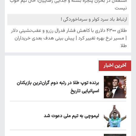
آخرین اخبار
برنده توپ طلا در رتبه دوم گران‌ترین بازیکنان
اسپانیایی تاریخ
لیموچی به تیم ملی دعوت شد