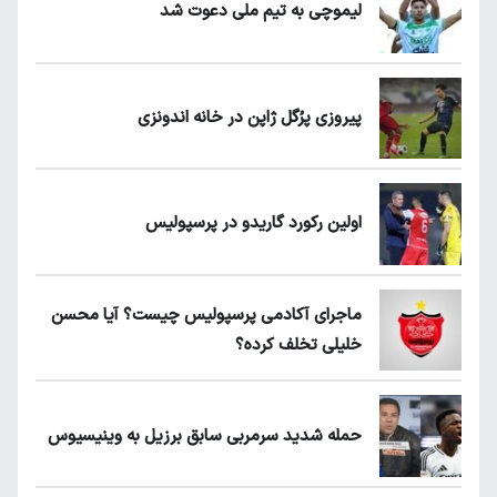
لیموچی به تیم ملی دعوت شد
پیروزی پرُگل ژاپن در خانه اندونزی
اولین رکورد گاریدو در پرسپولیس
ماجرای آکادمی پرسپولیس چیست؟ آیا محسن
خلیلی تخلف کرده؟
حمله شدید سرمربی سابق برزیل به وینیسیوس