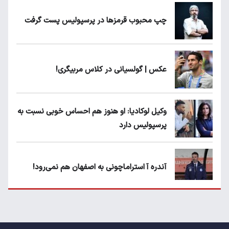
چپ محبوب قرمزها در پرسپولیس پست گرفت
عکس | گولسیانی در کلاس مربیگری!
وکیل لوکادیا: او هنوز هم احساس خوبی نسبت به
پرسپولیس دارد
آندره آ استراماچونی به اصفهان هم نمی‌رود!
پرسپولیسی‌ها رودست خوردند؛ پول عبدالکریم
حسن روی هوا!