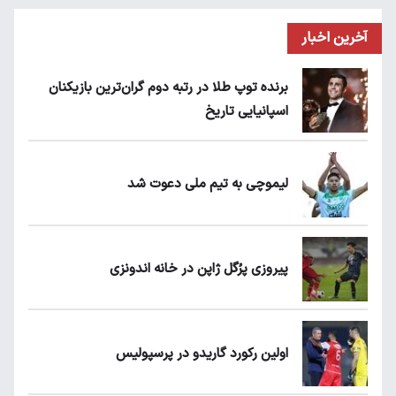
آخرین اخبار
برنده توپ طلا در رتبه دوم گران‌ترین بازیکنان
اسپانیایی تاریخ
لیموچی به تیم ملی دعوت شد
پیروزی پرُگل ژاپن در خانه اندونزی
اولین رکورد گاریدو در پرسپولیس