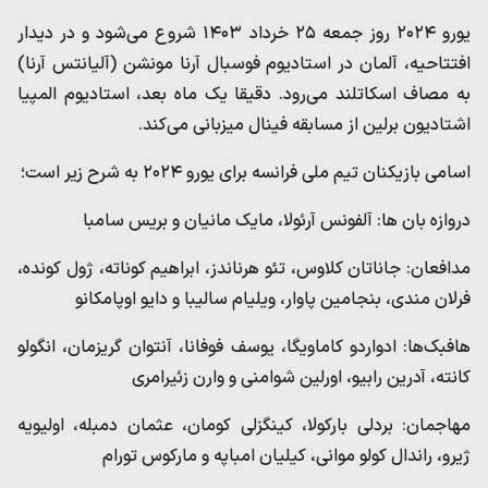
یورو ۲۰۲۴ روز جمعه ۲۵ خرداد ۱۴۰۳ شروع می‌شود و در دیدار
افتتاحیه، آلمان در استادیوم فوسبال آرنا مونشن (آلیانتس آرنا)
به مصاف اسکاتلند می‌رود. دقیقا یک ماه بعد، استادیوم المپیا
اشتادیون برلین از مسابقه فینال میزبانی می‌کند.
اسامی بازیکنان تیم ملی فرانسه برای یورو ۲۰۲۴ به شرح زیر است؛
دروازه بان ها: آلفونس آرئولا، مایک مانیان و بریس سامبا
مدافعان: جاناتان کلاوس، تئو هرناندز، ابراهیم کوناته، ژول کونده،
فرلان مندی، بنجامین پاوار، ویلیام سالیبا و دایو اوپامکانو
هافبک‌ها: ادواردو کاماویگا، یوسف فوفانا، آنتوان گریزمان، انگولو
کانته، آدرین رابیو، اورلین شوامنی و وارن زئیرامری
مهاجمان: بردلی بارکولا، کینگزلی کومان، عثمان دمبله، اولیویه
ژیرو، راندال کولو موانی، کیلیان امباپه و مارکوس تورام