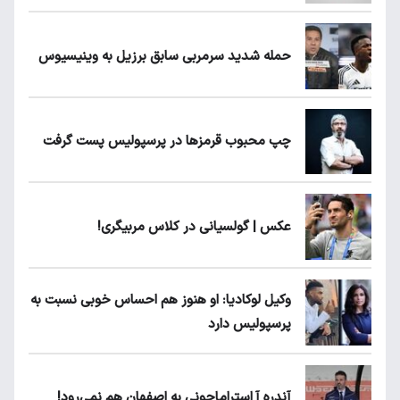
حمله شدید سرمربی سابق برزیل به وینیسیوس
چپ محبوب قرمزها در پرسپولیس پست گرفت
عکس | گولسیانی در کلاس مربیگری!
وکیل لوکادیا: او هنوز هم احساس خوبی نسبت به
پرسپولیس دارد
آندره آ استراماچونی به اصفهان هم نمی‌رود!