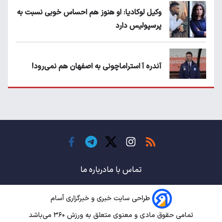
وکیل لوکادیا: او هنوز هم احساس خوبی نسبت به
پرسپولیس دارد
آندره آ استراماچونی به اصفهان هم نمی‌رود!
پرسپولیسی‌ها رودست خوردند؛ پول عبدالکریم
حسن روی هوا!
تهدید قهرمان ایران به عدم شرکت در جام
باشگاه های جهان
تماس با ما
درباره ما
طراحی سایت خبری و خبرگزاری آسام
سروش رفیعی مقابل الریان فیکس است؟
تمامی حقوق مادی و معنوی متعلق به ورزش ۳۶۰ می‌باشد