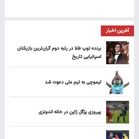
آخرین اخبار
برنده توپ طلا در رتبه دوم گران‌ترین بازیکنان
اسپانیایی تاریخ
لیموچی به تیم ملی دعوت شد
پیروزی پرُگل ژاپن در خانه اندونزی