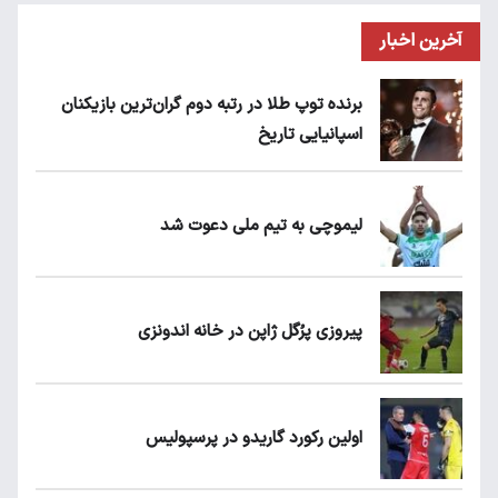
آخرین اخبار
برنده توپ طلا در رتبه دوم گران‌ترین بازیکنان
اسپانیایی تاریخ
لیموچی به تیم ملی دعوت شد
پیروزی پرُگل ژاپن در خانه اندونزی
اولین رکورد گاریدو در پرسپولیس