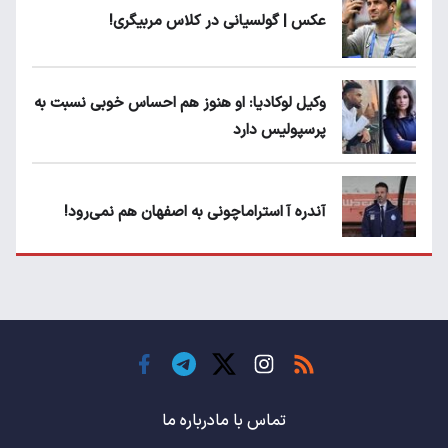
عکس | گولسیانی در کلاس مربیگری!
وکیل لوکادیا: او هنوز هم احساس خوبی نسبت به
پرسپولیس دارد
آندره آ استراماچونی به اصفهان هم نمی‌رود!
پرسپولیسی‌ها رودست خوردند؛ پول عبدالکریم
حسن روی هوا!
تهدید قهرمان ایران به عدم شرکت در جام
باشگاه های جهان
تماس با ما
درباره ما