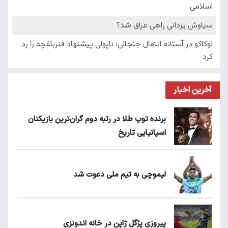
آخرین اخبار
برنده توپ طلا در رتبه دوم گران‌ترین بازیکنان
اسپانیایی تاریخ
لیموچی به تیم ملی دعوت شد
پیروزی پرُگل ژاپن در خانه اندونزی