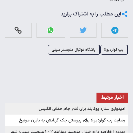
این مطلب را به اشتراک بزارید:
پپ گواردیولا
باشگاه فوتبال منچستر سیتی
اخبار مرتبط
امیدواری ستاره یونایتد برای فتح جام حذفی انگلیس
رضایت پپ گواردیولا برای پیوستن جک گریلیش به بایرن مونیخ
ویدیو | خلاصه بازی فینال منچستر یونایتد ۲ - ۱ منچستر سیتی؛ شهر