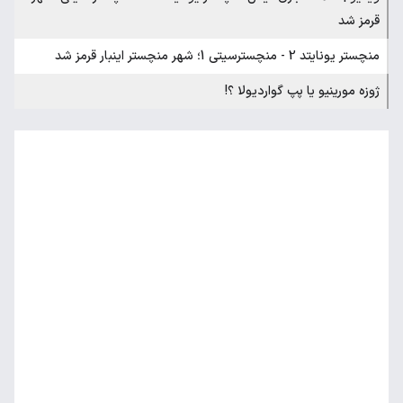
قرمز شد
منچستر یونایتد 2 - منچسترسیتی 1؛ شهر منچستر اینبار قرمز شد
ژوزه مورینیو یا پپ گواردیولا ؟!