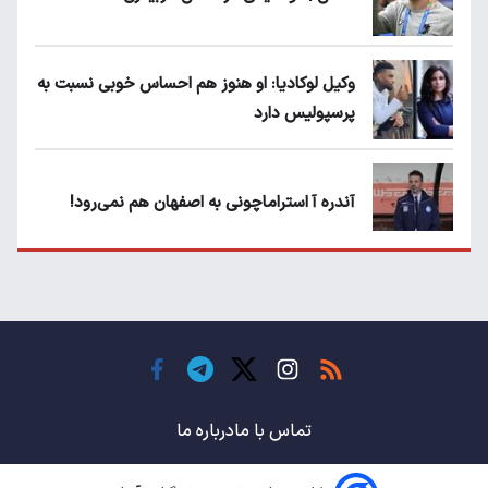
وکیل لوکادیا: او هنوز هم احساس خوبی نسبت به
پرسپولیس دارد
آندره آ استراماچونی به اصفهان هم نمی‌رود!
پرسپولیسی‌ها رودست خوردند؛ پول عبدالکریم
حسن روی هوا!
تهدید قهرمان ایران به عدم شرکت در جام
باشگاه های جهان
تماس با ما
درباره ما