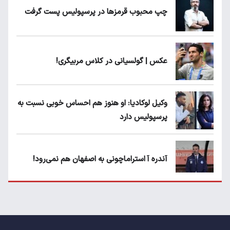
چپ محبوب قرمزها در پرسپولیس پست گرفت
عکس | گولسیانی در کلاس مربیگری!
وکیل لوکادیا: او هنوز هم احساس خوبی نسبت به
پرسپولیس دارد
آندره آ استراماچونی به اصفهان هم نمی‌رود!
پرسپولیسی‌ها رودست خوردند؛ پول عبدالکریم
حسن روی هوا!