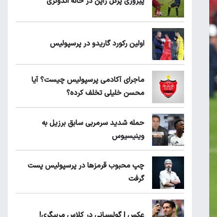
پیروزی پرُگل ژاپن در خانه اندونزی
اولین رکورد گاریدو در پرسپولیس
ماجرای آکادمی پرسپولیس چیست؟ آیا
محسن خلیلی تخلف کرده؟
حمله شدید سرمربی سابق برزیل به
وینیسیوس
چپ محبوب قرمزها در پرسپولیس پست
گرفت
عکس | گولسیانی در کلاس مربیگری!