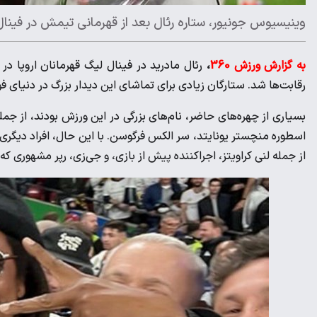
وینیسیوس جونیور، ستاره رئال بعد از قهرمانی تیمش در فینال 
به گزارش ورزش 360
،
رئال مادرید در فینال لیگ قهرمانان اروپا در
رقابت‌ها شد. ستارگان زیادی برای تماشای این دیدار بزرگ در دنیای فو
بسیاری از چهره‌های حاضر، نام‌های بزرگی در این ورزش بودند، از جم
اسطوره منچستر یونایتد، سر الکس فرگوسن. با این حال، افراد دیگری نی
از جمله لنی کراویتز، اجراکننده پیش از بازی، و جی‌زی، رپر مشهوری که از