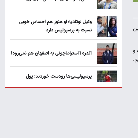
وکیل لوکادیا: او هنوز هم احساس خوبی
ین
نسبت به پرسپولیس دارد
 و
آندره آ استراماچونی به اصفهان هم نمی‌رود!
م،
پرسپولیسی‌ها رودست خوردند؛ پول
عبدالکریم حسن روی هوا!
تهدید قهرمان ایران به عدم شرکت در جام
باشگاه های جهان
سروش رفیعی مقابل الریان فیکس است؟