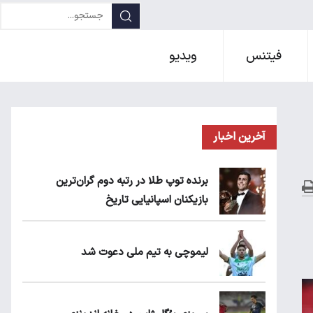
فیتنس
ویدیو
آخرین اخبار
برنده توپ طلا در رتبه دوم گران‌ترین
بازیکنان اسپانیایی تاریخ
لیموچی به تیم ملی دعوت شد