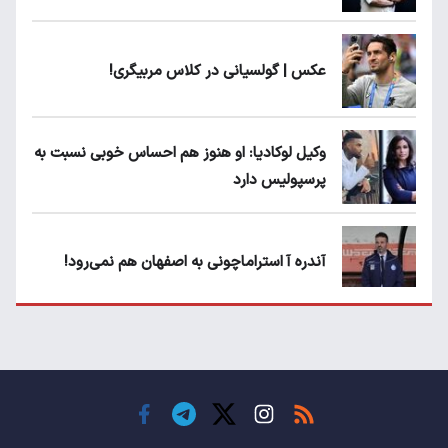
عکس | گولسیانی در کلاس مربیگری!
وکیل لوکادیا: او هنوز هم احساس خوبی نسبت به
پرسپولیس دارد
آندره آ استراماچونی به اصفهان هم نمی‌رود!
پرسپولیسی‌ها رودست خوردند؛ پول عبدالکریم
حسن روی هوا!
تهدید قهرمان ایران به عدم شرکت در جام