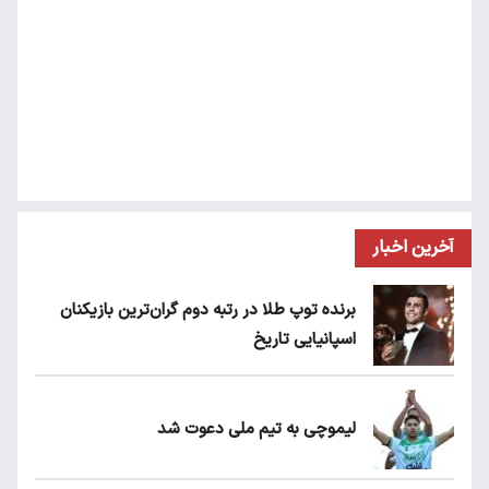
آخرین اخبار
برنده توپ طلا در رتبه دوم گران‌ترین بازیکنان
اسپانیایی تاریخ
لیموچی به تیم ملی دعوت شد