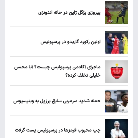
پیروزی پرُگل ژاپن در خانه اندونزی
اولین رکورد گاریدو در پرسپولیس
ماجرای آکادمی پرسپولیس چیست؟ آیا محسن
خلیلی تخلف کرده؟
حمله شدید سرمربی سابق برزیل به وینیسیوس
چپ محبوب قرمزها در پرسپولیس پست گرفت