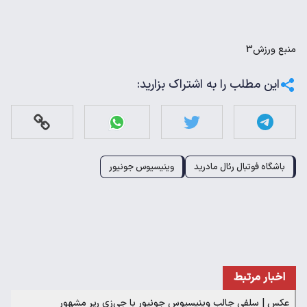
منبع
ورزش3
این مطلب را به اشتراک بزارید:
باشگاه فوتبال رئال مادرید
وینیسیوس جونیور
اخبار مرتبط
عکس | سلفی جالب وینیسیوس جونیور با جی‌زی رپر مشهور