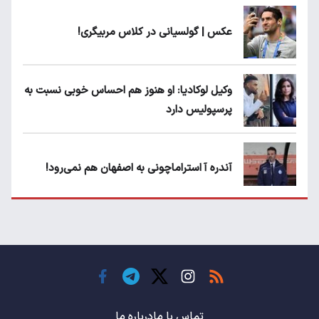
عکس | گولسیانی در کلاس مربیگری!
وکیل لوکادیا: او هنوز هم احساس خوبی نسبت به
پرسپولیس دارد
آندره آ استراماچونی به اصفهان هم نمی‌رود!
پرسپولیسی‌ها رودست خوردند؛ پول عبدالکریم
حسن روی هوا!
تهدید قهرمان ایران به عدم شرکت در جام
باشگاه های جهان
تماس با ما
درباره ما