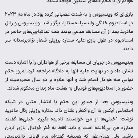
هواداران با مجازات‌های سنگین مواجه شدند. ‌
بازی‌ای که وینسیوس را به شدت عصبانی کرده بود در ماه مه 2023
‌در استادیوم خانگی والنسیا، مستایا، برگزار شد. وینیسیوس و رئال
‌مادرید بعد از آن مسابقه مدعی بودند همه تماشاچی‌های حاضر در
‌استادیوم در طول بازی علیه ستاره برزیلی شعار نژادپرستانه سر
‌دادند.‌
وینیسیوس در جریان آن مسابقه برخی از هواداران را با اشاره دست
‌نشان داد و در نهایت علیه آنها به دادگاه مراجعه کرد. امروز حکم
‌نهایی سه هوادار اعلام شد و آنها علاوه بر دو سال محرومیت از
‌حضور در استادیوم‌های فوتبال به هشت ماه زندان محکوم شدند. ‌
وینیسیوس بعد از صدور این حکم با انتشار متنی در شبکه
اجتماعی ‌ایکس به آن واکنش نشان داد. ستاره برزیلی رئال مادرید
نوشت: "‌خیلی‌ها از من خواستند نادیده بگیرم. خیلی‌ها گفتند
مبارزه من ‌بی‌فایده است و باید فقط به فکر فوتبال بازی کردن
باشم. ولی ‌همان‌طور که همیشه گفته‌ام من قربانی نژادپرستی