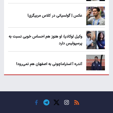
عکس | گولسیانی در کلاس مربیگری!
وکیل لوکادیا: او هنوز هم احساس خوبی نسبت به
پرسپولیس دارد
آندره آ استراماچونی به اصفهان هم نمی‌رود!
پرسپولیسی‌ها رودست خوردند؛ پول عبدالکریم
حسن روی هوا!
تهدید قهرمان ایران به عدم شرکت در جام