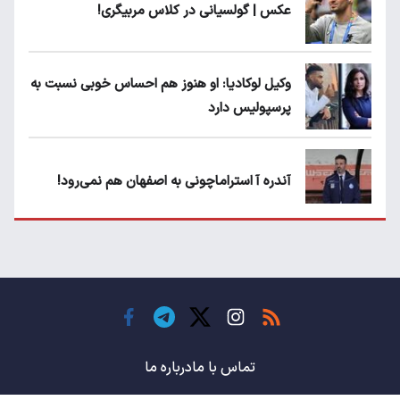
عکس | گولسیانی در کلاس مربیگری!
وکیل لوکادیا: او هنوز هم احساس خوبی نسبت به
پرسپولیس دارد
آندره آ استراماچونی به اصفهان هم نمی‌رود!
پرسپولیسی‌ها رودست خوردند؛ پول عبدالکریم
حسن روی هوا!
تهدید قهرمان ایران به عدم شرکت در جام
باشگاه های جهان
تماس با ما
درباره ما