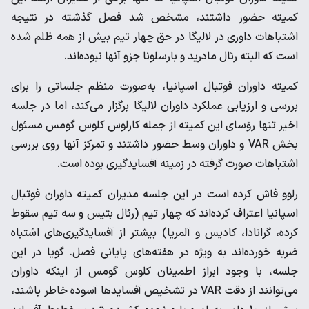
کمیته حضور داشتند، مشخص شد فصل گذشته در نتیجه
اشتباهات داوری در لالیگا در حق چهار تیم بیش از همه ظلم شده
است که البته رئال مادرید و بارسلونا جزو آنها نبوده‌اند.
کمیته داوران فوتبال اسپانیا، به‌صورت منظم جلساتی را برای
بررسی و ارزیابی عملکرد داوران لالیگا برگزار می‌کند، اما در جلسه
اخیر تنها رؤسای این کمیته از جمله کارلوس کلوس گومس مسئول
بخش VAR و داوران وسط حضور داشتند و تمرکز آنها روی بررسی
اشتباهات صورت گرفته در زمینه آفسایدگیری بوده است.
رلوو فاش کرده است در این جلسه مدیران کمیته داوران فوتبال
اسپانیا اعتراف کرده‌اند که چهار تیم (رئال بتیس و سه تیم سقوط
کرده، گرانادا، کادیس و آلمریا) بیشتر از آفساید‌گیری‌های اشتباه
ضربه خورده‌اند به ویژه در هفته‌های پایانی فصل. گویا در این
جلسه، با وجود ابراز اطمینان کلوس گومس از اینکه داوران
می‌توانند از دقت VAR در تشخیص آفساید‌ها آسوده خاطر باشند،