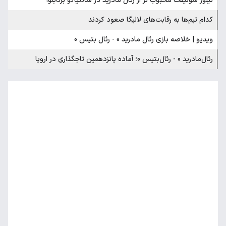
تیلور سوئیفت محبوب تر از رئال مادرید در سانتیاگو برنابئو!
کدام تیم‌ها به رقابت‌های لالیگا صعود کردند
ویدیو | خلاصه بازی رئال مادرید 0 - رئال بتیس 0
رئال‌مادرید 0 - رئال‌بتیس 0؛ آماده پانزدهمین تاجگذاری در اروپا