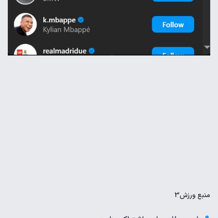
منبع
ورزش3