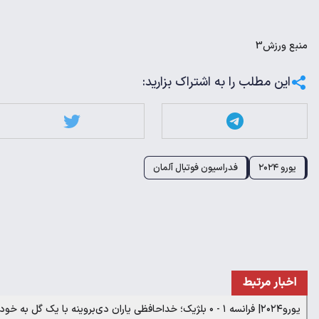
منبع
ورزش3
این مطلب را به اشتراک بزارید:
یورو ۲۰۲۴
فدراسیون فوتبال آلمان
اخبار مرتبط
یورو۲۰۲۴| فرانسه ۱ - ۰ بلژیک؛ خداحافظی یاران دی‌بروینه با یک گل به خودی