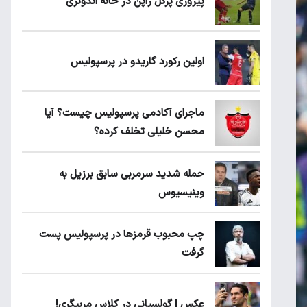
پیروزی پرُگل ژاپن در خانه اندونزی
اولین رکورد گاریدو در پرسپولیس
ماجرای آکادمی پرسپولیس چیست؟ آیا
محسن خلیلی تخلف کرده؟
حمله شدید سرمربی سابق برزیل به
وینیسیوس
چپ محبوب قرمزها در پرسپولیس پست
گرفت
عکس | گولسیانی در کلاس مربیگری!