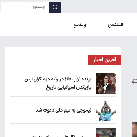
فیتنس
ویدیو
آخرین اخبار
برنده توپ طلا در رتبه دوم گران‌ترین
بازیکنان اسپانیایی تاریخ
لیموچی به تیم ملی دعوت شد