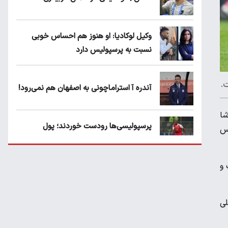
وکیل لوکادیا: او هنوز هم احساس خوبی
نسبت به پرسپولیس دارد
آندره آ استراماچونی به اصفهان هم نمی‌رود!
تماشا
پرسپولیسی‌ها رودست خوردند؛ پول
کس
عبدالکریم حسن روی هوا!
 و
تهدید قهرمان ایران به عدم شرکت در جام
باشگاه های جهان
لی
سروش رفیعی مقابل الریان فیکس است؟