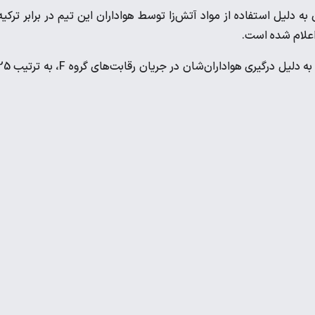
لی پرتغال هم 5250 یورو جریمه شد که 1500 یورو آن به دلیل استفاده از مواد آتش‌زا توسط هواداران این تیم در برابر ترکی