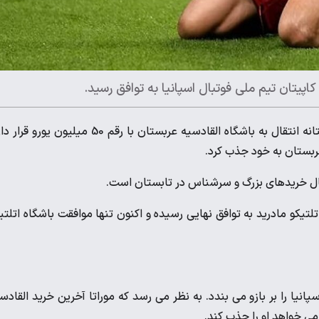
کاپیتان تیم ملی فوتبال اسپانیا به توافق رسید.
آلوارو موراتا، کاپیتان تیم ملی اسپانیا، در آستانه انتقال به باشگاه القادسیه عربستان با رقم 50 میلیون یور
 عربستان به خود جذب کرد.
نبال خریدهای بزرگ و سرشناس در تابستان است.
اتا مهاجم اتلتیکو مادرید به توافق نهایی رسیده و اکنون تنها موافقت باشگاه اتلتی
لی فوتبال اسپانیا را بر بازو می بندد. به نظر می رسد که موراتا آخرین خرید القادس
 می خواهد او را جذب کند.