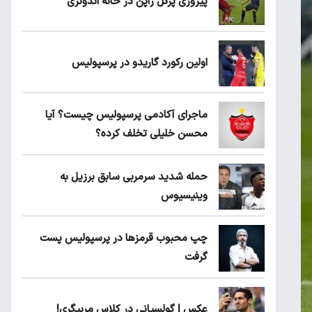
پیروزی پرُگل ژاپن در خانه اندونزی
اولین رکورد گاریدو در پرسپولیس
ماجرای آکادمی پرسپولیس چیست؟ آیا
محسن خلیلی تخلف کرده؟
حمله شدید سرمربی سابق برزیل به
وینیسیوس
چپ محبوب قرمزها در پرسپولیس پست
گرفت
عکس | گولسیانی در کلاس مربیگری!