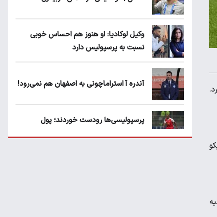
وکیل لوکادیا: او هنوز هم احساس خوبی
نسبت به پرسپولیس دارد
آندره آ استراماچونی به اصفهان هم نمی‌رود!
و قرار دارد.
پرسپولیسی‌ها رودست خوردند؛ پول
عبدالکریم حسن روی هوا!
کو
تهدید قهرمان ایران به عدم شرکت در جام
باشگاه های جهان
یه
سروش رفیعی مقابل الریان فیکس است؟