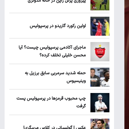
پیروزی پرُگل ژاپن در خانه اندونزی
اولین رکورد گاریدو در پرسپولیس
ماجرای آکادمی پرسپولیس چیست؟ آیا
محسن خلیلی تخلف کرده؟
حمله شدید سرمربی سابق برزیل به
وینیسیوس
چپ محبوب قرمزها در پرسپولیس پست
گرفت
عکس | گولسیانی در کلاس مربیگری!