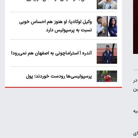
وکیل لوکادیا: او هنوز هم احساس خوبی
نسبت به پرسپولیس دارد
آندره آ استراماچونی به اصفهان هم نمی‌رود!
پرسپولیسی‌ها رودست خوردند؛ پول
ه رم در
عبدالکریم حسن روی هوا!
ین
تهدید قهرمان ایران به عدم شرکت در جام
ه‌
باشگاه های جهان
ای
سروش رفیعی مقابل الریان فیکس است؟