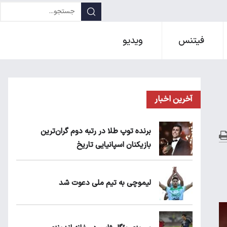
فیتنس
ویدیو
آخرین اخبار
برنده توپ طلا در رتبه دوم گران‌ترین
بازیکنان اسپانیایی تاریخ
لیموچی به تیم ملی دعوت شد