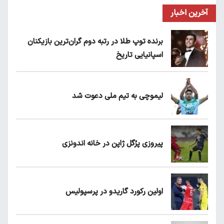
آخرین اخبار
برنده توپ طلا در رتبه دوم گران‌ترین بازیکنان
اسپانیایی تاریخ
لیموچی به تیم ملی دعوت شد
پیروزی پرُگل ژاپن در خانه اندونزی
اولین رکورد گاریدو در پرسپولیس