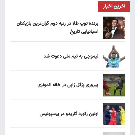
آخرین اخبار
برنده توپ طلا در رتبه دوم گران‌ترین بازیکنان
اسپانیایی تاریخ
لیموچی به تیم ملی دعوت شد
پیروزی پرُگل ژاپن در خانه اندونزی
اولین رکورد گاریدو در پرسپولیس