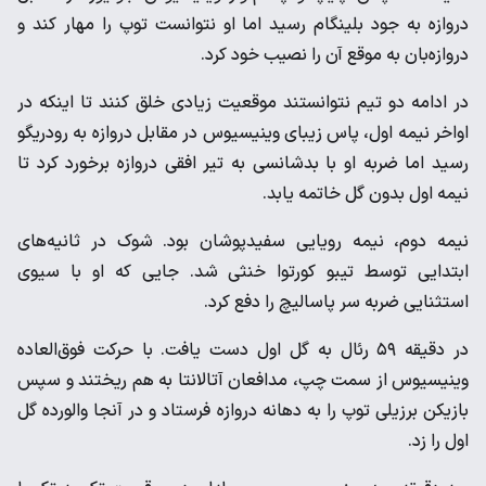
دروازه به جود بلینگام رسید اما او نتوانست توپ را مهار کند و
دروازه‌بان به موقع آن را نصیب خود کرد.
در ادامه دو تیم نتوانستند موقعیت زیادی خلق کنند تا اینکه در
اواخر نیمه اول، پاس زیبای وینیسیوس در مقابل دروازه به رودریگو
رسید اما ضربه او با بدشانسی به تیر افقی دروازه برخورد کرد تا
نیمه اول بدون گل خاتمه یابد.
نیمه دوم، نیمه رویایی سفیدپوشان بود. شوک در ثانیه‌های
ابتدایی توسط تیبو کورتوا خنثی شد. جایی که او با سیوی
استثنایی ضربه سر پاسالیچ را دفع کرد.
در دقیقه ۵۹ رئال به گل اول دست یافت. با حرکت فوق‌العاده
وینیسیوس از سمت چپ، مدافعان آتالانتا به هم ریختند و سپس
بازیکن برزیلی توپ را به دهانه دروازه فرستاد و در آنجا والورده گل
اول را زد.