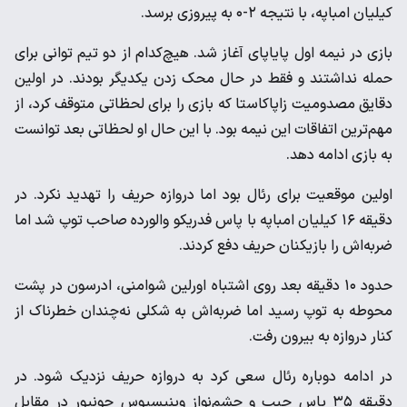
کیلیان امباپه، با نتیجه ۲-۰ به پیروزی برسد.
بازی در نیمه اول پایاپای آغاز شد. هیچ‌کدام از دو تیم توانی برای
حمله نداشتند و فقط در حال محک زدن یکدیگر بودند. در اولین
دقایق مصدومیت زاپاکاستا که بازی را برای لحظاتی متوقف کرد، از
مهم‌ترین اتفاقات این نیمه بود. با این حال او لحظاتی بعد توانست
به بازی ادامه دهد.
اولین موقعیت برای رئال بود اما دروازه حریف را تهدید نکرد‌. در
دقیقه ۱۶ کیلیان امباپه با پاس فدریکو والورده صاحب توپ شد اما
ضربه‌اش را بازیکنان حریف دفع کردند.
حدود ۱۰ دقیقه بعد روی اشتباه اورلین شوامنی، ادرسون در پشت
محوطه به توپ رسید اما ضربه‌اش به شکلی نه‌چندان خطرناک از
کنار دروازه به بیرون رفت.
در ادامه دوباره رئال سعی کرد به دروازه حریف نزدیک شود. در
دقیقه ۳۵ پاس چیپ و چشم‌نواز وینیسیوس جونیور در مقابل