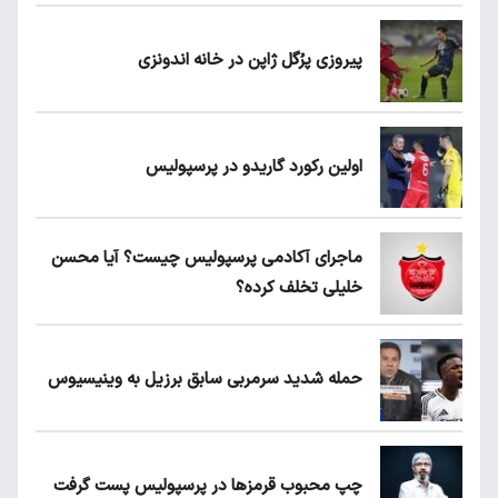
پیروزی پرُگل ژاپن در خانه اندونزی
اولین رکورد گاریدو در پرسپولیس
ماجرای آکادمی پرسپولیس چیست؟ آیا محسن
خلیلی تخلف کرده؟
حمله شدید سرمربی سابق برزیل به وینیسیوس
چپ محبوب قرمزها در پرسپولیس پست گرفت