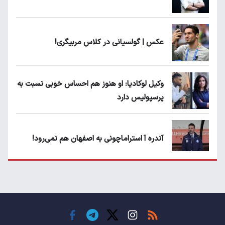
عکس | گولسیانی در کلاس مربیگری!
وکیل لوکادیا: او هنوز هم احساس خوبی نسبت به
پرسپولیس دارد
آندره آ استراماچونی به اصفهان هم نمی‌رود!
پرسپولیسی‌ها رودست خوردند؛ پول عبدالکریم
حسن روی هوا!