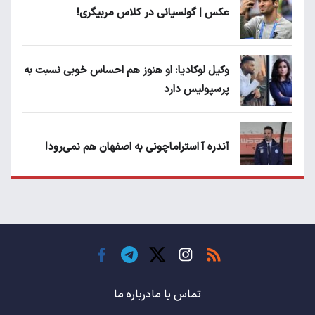
عکس | گولسیانی در کلاس مربیگری!
وکیل لوکادیا: او هنوز هم احساس خوبی نسبت به
پرسپولیس دارد
آندره آ استراماچونی به اصفهان هم نمی‌رود!
پرسپولیسی‌ها رودست خوردند؛ پول عبدالکریم
حسن روی هوا!
تهدید قهرمان ایران به عدم شرکت در جام
باشگاه های جهان
تماس با ما
درباره ما