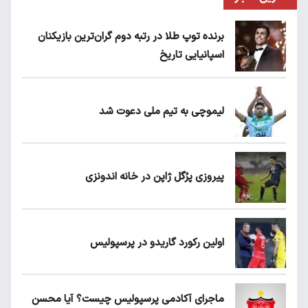
برنده توپ طلا در رتبه دوم گران‌ترین بازیکنان
اسپانیایی تاریخ
لیموچی به تیم ملی دعوت شد
پیروزی پرُگل ژاپن در خانه اندونزی
اولین رکورد گاریدو در پرسپولیس
ماجرای آکادمی پرسپولیس چیست؟ آیا محسن