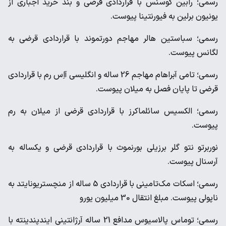
رسمی؛ رابین گوسنس با قراردادی قرضی و بند خرید اجباری از
یونیون برلین به فیورنتینا پیوست.
رسمی؛ سباستین هالر مهاجم دورتموند با قراردادی قرضی به
لگانس پیوست.
رسمی؛ تامی آبراهام مهاجم 26 ساله و انگلیسی آاِس رم با قراردادی
قرضی تا پایان فصل به میلان پیوست.
رسمی؛ الکسیس سائلماکرز با قراردادی قرضی از میلان به رم
پیوست.
نوربرتو نتو گلر برزیلی بورنموث با قراردادی قرضی و یکساله به
آرسنال پیوست.
رسمی؛ اسکات مک‌تامینی با قراردادی 5 ساله از منچستریونایتد به
ناپولی پیوست. مبلغ انتقال 30 میلیون یورو
رسمی؛ توماس پالاسیوس مدافع 21 ساله آرژانتینی ایندپندینته با