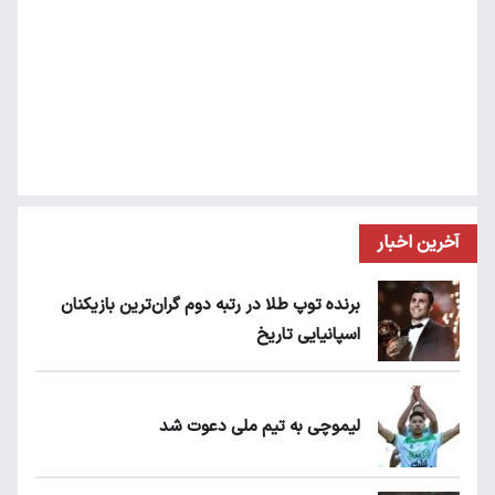
آخرین اخبار
برنده توپ طلا در رتبه دوم گران‌ترین بازیکنان
اسپانیایی تاریخ
لیموچی به تیم ملی دعوت شد