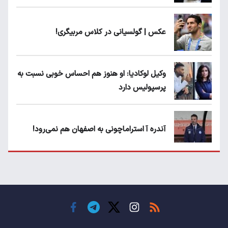
عکس | گولسیانی در کلاس مربیگری!
وکیل لوکادیا: او هنوز هم احساس خوبی نسبت به
پرسپولیس دارد
آندره آ استراماچونی به اصفهان هم نمی‌رود!
پرسپولیسی‌ها رودست خوردند؛ پول عبدالکریم
حسن روی هوا!
تهدید قهرمان ایران به عدم شرکت در جام