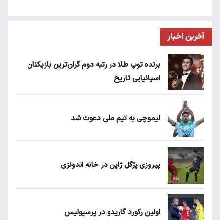
آخرین اخبار
برنده توپ طلا در رتبه دوم گران‌ترین بازیکنان
اسپانیایی تاریخ
لیموچی به تیم ملی دعوت شد
پیروزی پرُگل ژاپن در خانه اندونزی
اولین رکورد گاریدو در پرسپولیس