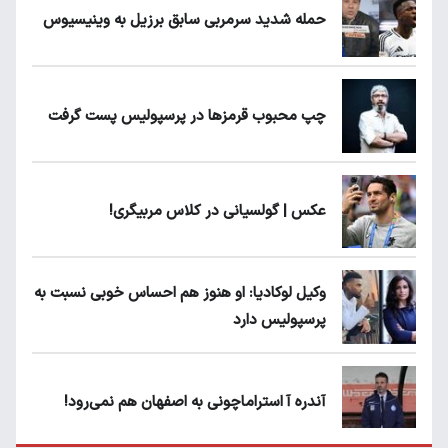
حمله شدید سرمربی سابق برزیل به وینیسیوس
چپ محبوب قرمزها در پرسپولیس پست گرفت
عکس | گولسیانی در کلاس مربیگری!
وکیل لوکادیا: او هنوز هم احساس خوبی نسبت به
پرسپولیس دارد
آندره آ استراماچونی به اصفهان هم نمی‌رود!