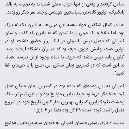
‌تماس گرفتند و وقتی از آنها جواب منفی شنیدند به ترتیب به رالف
‌رانگنیک، اولیور گلاسنر، سباستین هوینس و چند نفر دیگر رو زدند. ‌
اما در کمال شگفتی جواب همه این مربی‌ها به بایرن یک نه بزرگ
‌بود. اما بالاخره یک مربی پیدا شدن که به بایرن بله گفت. ونسان
‌کمپانی که فصل پیش با برنلی در لیگ برتر حضور داشت. او در
اولین ‌صحبتهایش طوری حرف زد که مدیران باشگاه لبخند زدند:
"بایرن باید ‌تیمی باشد که حریف با تمام وجود از آن بترسد. هدف
ما این است ‌که در کمترین زمان ممکن این حس را با حریفان القا
کنیم". ‌
کمپانی به این وعده‌ای که داده بود در کمترین زمان ممکن عمل
کرد. ‌حالا مگر می‌شود حریف بایرن مونیخ بود و از این تیم ترسناک
‌وحشت نکرد؟ بایرنِ کمپانی بهترین آمار گلزنی تاریخ خود در شروع
‌فصل را ثبت کرده است: 29 گل زده فقط در 6 بازی!‌
بیایید 6 بازی رسمی ونسان کمپانی به عنوان سرمربی بایرن مونیخ