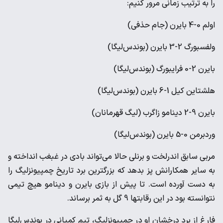
را ‌به ترتیب زمانی مرور کنیم:‌
اولم 0-4 بایرن (جام حذفی)‌
ولفسبورگ 2-3 بایرن (بوندس‌لیگا)‌
بایرن 2-0 فرایبورگ (بوندس‌لیگا)‌
هلشتاین کیل 1-6 بایرن (بوندس‌لیگا)‌
بایرن 9-2 دینامو زاگرب (لیگ قهرمانان)‌
وردبرمن 0-5 بایرن (بوندس‌لیگا)‌
مربی سابق اندرلخت و برنلی حالا می‌تواند بادی در غبغب انداخته و
‌به سایر همکارانش پز بدهد که بزرگترین برد تاریخ چمپیونزلیگ را
به ‌دست آورده است. تا پیش از بازی بایرن و دینامو هیچ تیمی
نتوانسته ‌بود در این رقابتها 9 گل به ثمر برساند. ‌
فارغ از برد درخشان او در چمپیونزلیگ، تیم کمپانی در بوندس‌لیگا