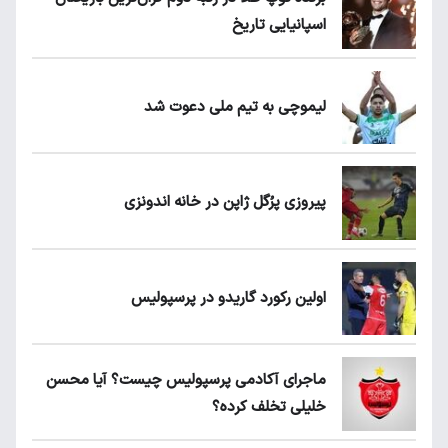
اسپانیایی تاریخ
لیموچی به تیم ملی دعوت شد
پیروزی پرُگل ژاپن در خانه اندونزی
اولین رکورد گاریدو در پرسپولیس
ماجرای آکادمی پرسپولیس چیست؟ آیا محسن
خلیلی تخلف کرده؟