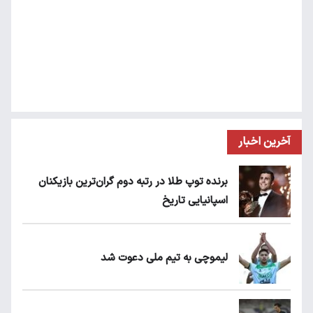
آخرین اخبار
برنده توپ طلا در رتبه دوم گران‌ترین بازیکنان
اسپانیایی تاریخ
لیموچی به تیم ملی دعوت شد