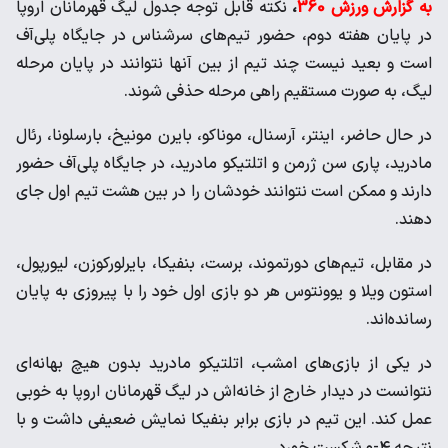
به گزارش ورزش 360
،
نکته قابل توجه جدول لیگ قهرمانان اروپا
در پایان هفته دوم، حضور تیم‌های سرشناس در جایگاه پلی‌آف
است و بعید نیست چند تیم از بین آنها نتوانند در پایان مرحله
لیگ، به صورت مستقیم راهی مرحله حذفی شوند.
در حال حاضر، اینتر، آرسنال، موناکو، بایرن مونیخ، بارسلونا، رئال
مادرید، پاری سن ژرمن و اتلتیکو مادرید، در جایگاه پلی‌آف حضور
دارند و ممکن است نتوانند خودشان را در بین هشت تیم اول جای
دهند.
در مقابل، تیم‌های دورتموند، برست، بنفیکا، بایرلورکوزن، لیورپول،
استون ویلا و یوونتوس هر دو بازی اول خود را با پیروزی به پایان
رسانده‌اند.
در یکی از بازی‌های امشب، اتلتیکو مادرید بدون هیچ بهانه‌ای
نتوانست در دیدار خارج از خانه‌اش در لیگ قهرمانان اروپا به خوبی
عمل کند. این تیم در بازی برابر بنفیکا نمایش ضعیفی داشت و با
نتیجه ۴-۰ شکست خورد.