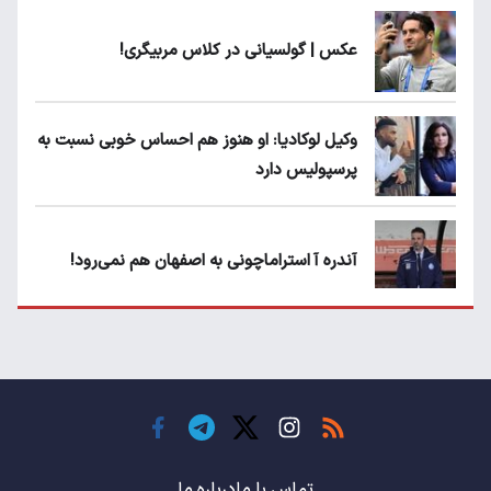
عکس | گولسیانی در کلاس مربیگری!
وکیل لوکادیا: او هنوز هم احساس خوبی نسبت به
پرسپولیس دارد
آندره آ استراماچونی به اصفهان هم نمی‌رود!
پرسپولیسی‌ها رودست خوردند؛ پول عبدالکریم
حسن روی هوا!
تهدید قهرمان ایران به عدم شرکت در جام
باشگاه های جهان
تماس با ما
درباره ما