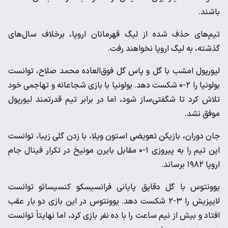
باشند.
تیم‌های حذف شده از لیگ قهرمانان اروپا، برخلاف سال‌های
گذشته، به لیگ اروپا نخواهند رفت.
لیورپول امشب با گل و پاس گل فوق‌العاده محمد صلاح، توانست
بولونیا را ۲-۰ شکست دهد. بولونیا با بازی شجاعانه و تهاجمی خود
تلاش کرد تا شگفتی‌ساز شود، اما در برابر تیم قدرتمند لیورپول
موفق نشد.
جان دوران، بازیکن تعویضی استون ویلا، با زدن گلی زیبا، توانست
این تیم را به پیروزی ۱-۰ مقابل بایرن مونیخ در تکرار فینال جام
اروپا ۱۹۸۲ برساند.
یوونتوس با گل دقایق پایانی فرانسیسکو کنسیسائو توانست
لایپزیش را ۳-۲ شکست دهد. یوونتوس در این بازی دو بار عقب
افتاد و بیش از نیم ساعت را با ده نفر بازی کرد، اما نهایتاً توانست