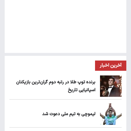
آخرین اخبار
برنده توپ طلا در رتبه دوم گران‌ترین بازیکنان
اسپانیایی تاریخ
لیموچی به تیم ملی دعوت شد