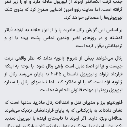
‌جذب ترنت الکساندر آرنولد از لیورپول علاقه دارد و او را زیر نظر
گرفته ‌است. اما سایت رلوو امروز ادعایی مطرح کرد که بدون شک
‌لیورپولی‌ها را عصبانی خواهد کرد. ‌
بر اساس این گزارش رئال مادرید پا را از ابراز علاقه به آرنولد فراتر
‌گذشته و در روزهای اخیر چندین تماس پشت پرده با او و
نزدیکانش ‌برقرار کرده است. ‌
رئال می‌خواهد پیش از شروع ژانویه بداند که نظر واقعی ترنت
‌چیست و آیا او اصلا مایل است راهی رئال شود. با توجه به اینکه
‌قرارداد آرنولد و لیورپول تابستان 2025 به پایان می‌رسد رئال از
ژانویه ‌آزاد است که با او مذاکره کند. اما تماسهای رئال با ستاره
لیورپول ‌زودتر از مهلت قانونی انجام شده است. ‌
فلورنتینو پرز و مدیران نقل و انتقالات رئال مادرید مدتها است که
‌نشان داده‌اند به بازیکنانی که به پایان قراردادشان نزدیک می‌شوند
‌علاقه‌ای ویژه دارند. اگر آرنولد تا تابستان آینده با لیورپول تمدید
نکند ‌مثل امباپه یا رودیگر به عنوان بازیکن آزاد و رایگان راهی رئال