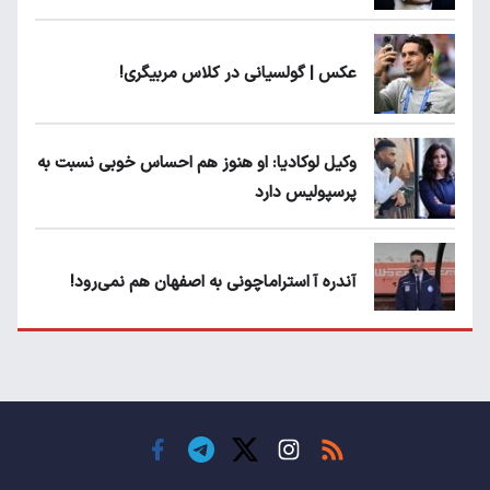
عکس | گولسیانی در کلاس مربیگری!
وکیل لوکادیا: او هنوز هم احساس خوبی نسبت به
پرسپولیس دارد
آندره آ استراماچونی به اصفهان هم نمی‌رود!
پرسپولیسی‌ها رودست خوردند؛ پول عبدالکریم
حسن روی هوا!
تهدید قهرمان ایران به عدم شرکت در جام