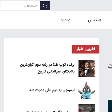
فیتنس
ویدیو
آخرین اخبار
برنده توپ طلا در رتبه دوم گران‌ترین
بازیکنان اسپانیایی تاریخ
لیموچی به تیم ملی دعوت شد