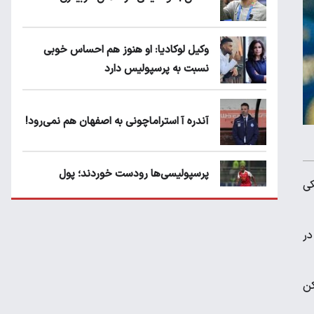
وکیل لوکادیا: او هنوز هم احساس خوبی
نسبت به پرسپولیس دارد
آندره آ استراماچونی به اصفهان هم نمی‌رود!
پرسپولیسی‌ها رودست خوردند؛ پول
کی
عبدالکریم حسن روی هوا!
در
تهدید قهرمان ایران به عدم شرکت در جام
باشگاه های جهان
کن
سروش رفیعی مقابل الریان فیکس است؟