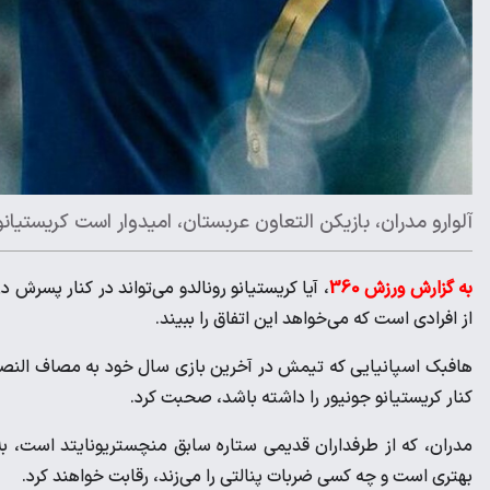
آلوارو مدران، بازیکن التعاون عربستان، امیدوار است کریستیانو
به گزارش ورزش 360
، آیا کریستیانو رونالدو می‌تواند در کنار پسرش د
از افرادی است که می‌خواهد این اتفاق را ببیند.
هافبک اسپانیایی که تیمش در آخرین بازی سال خود به مصاف النصر ر
کنار کریستیانو جونیور را داشته باشد، صحبت کرد.
مدران، که از طرفداران قدیمی ستاره سابق منچستریونایتد است، ب
بهتری است و چه کسی ضربات پنالتی را می‌زند، رقابت خواهند کرد.