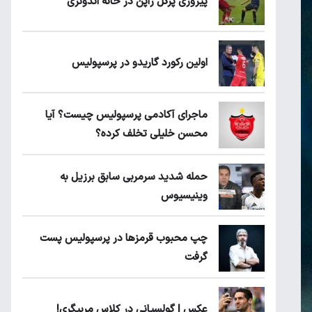
پیروزی پرُگل ژاپن در خانه اندونزی
اولین رکورد گاریدو در پرسپولیس
ماجرای آکادمی پرسپولیس چیست؟ آیا
محسن خلیلی تخلف کرده؟
حمله شدید سرمربی سابق برزیل به
وینیسیوس
چپ محبوب قرمزها در پرسپولیس پست
گرفت
عکس | گولسیانی در کلاس مربیگری!