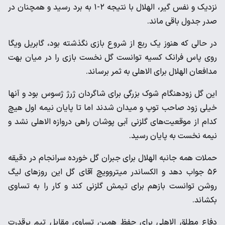
نزدیک و نفس گیر، الهلال با نتیجه ۲-۱ به برد رسید و همچنان در
صدر جدول باقی ماند.
در حالی که هنوز یک ربع از شروع بازی نگذشته بود، گابریل ویگا
روی پاس فرانک کسیه توانست گل نخست بازی را در میان بهت
مدافعان الهلال برای الاهلی به ثمر برساند.
این گل زودهنگام شوک بزرگی برای شاگردان ژرژ ژسوس بود و آنها
خیلی زود صاحب توپ و میدان شدند اما تا پایان نیمه اول هیچ
کدام از موقعیت‌های گلزنی آبی پوشان راهی دروازه الاهلی نشد و
نیمه نخست به پایان رسید.
حملات همه جانبه الهلال برای جبران گل خورده سرانجام در دقیقه
۵۶ جواب دهد و الکساندر میتروویچ آقای گل این روزهای لیگ
روشن توانست بازهم برای تیمش گلزنی کند و کار را به تساوی
بکشاند.
دفاع مطلق الاهلی برای حفظ همین تساوی مقابل تیم پرقدرت