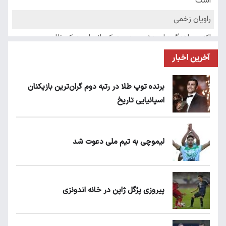
آخرین اخبار
برنده توپ طلا در رتبه دوم گران‌ترین بازیکنان
اسپانیایی تاریخ
لیموچی به تیم ملی دعوت شد
پیروزی پرُگل ژاپن در خانه اندونزی