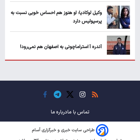
وکیل لوکادیا: او هنوز هم احساس خوبی نسبت به
پرسپولیس دارد
آندره آ استراماچونی به اصفهان هم نمی‌رود!
پرسپولیسی‌ها رودست خوردند؛ پول عبدالکریم
حسن روی هوا!
تهدید قهرمان ایران به عدم شرکت در جام
باشگاه های جهان
تماس با ما
درباره ما
طراحی سایت خبری و خبرگزاری آسام
سروش رفیعی مقابل الریان فیکس است؟