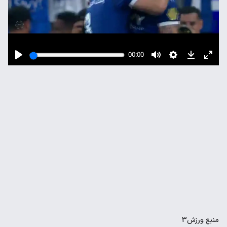
منبع
ورزش3