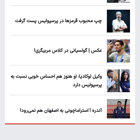
چپ محبوب قرمزها در پرسپولیس پست گرفت
عکس | گولسیانی در کلاس مربیگری!
وکیل لوکادیا: او هنوز هم احساس خوبی نسبت به
پرسپولیس دارد
آندره آ استراماچونی به اصفهان هم نمی‌رود!
پرسپولیسی‌ها رودست خوردند؛ پول عبدالکریم