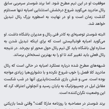
موفقیت او ‌در این تیم مطرح شود. اما برند شوستر سرمربی سابق
رئال مادرید ‌می‌گوید شروع درخشش استثنایی امباپه تنها مستلزم
گذشت زمان ‌است و او در نهایت به اسطوره بزرگ رئال تبدیل
خواهد شد. ‌
البته شوستر توصیه‌ای به کادر فنی رئال و مدیران باشگاه داشت. او
‌می‌گوید امباپه فوتبالیستی است که برای اینکه تبدیل شدن به
ستاره ‌اول باشگاه باید کل تیم رئال حول محور او بچرخد. در نتیجه
رئال ‌فعلی باید تغییر کند تا او را به بهترین نسخه‌اش برساند. ‌
شبهه‌های مطرح شده درباره عملکرد امباپه در حالی است که رئال
‌مادرید کلا فصل را خوب شروع نکرده و با دشواری‌هیا زیادی مواجه
‌بوده است. سی و شش بازی شکست‌ناپذیری آنها در شب شکست
‌مقابل لیل در چمپیونزلیگ به پایان رسید و آنچلوتی اعتراف کرد که
‌این وضعیت نگران‌کننده است. ‌
برند شوستر در مصاحبه با روزنامه مارکا گفت:" وقتی شما بازیکنی