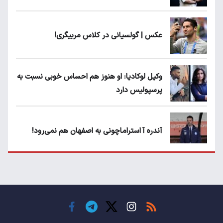
عکس | گولسیانی در کلاس مربیگری!
وکیل لوکادیا: او هنوز هم احساس خوبی نسبت به
پرسپولیس دارد
آندره آ استراماچونی به اصفهان هم نمی‌رود!
پرسپولیسی‌ها رودست خوردند؛ پول عبدالکریم
حسن روی هوا!
تهدید قهرمان ایران به عدم شرکت در جام