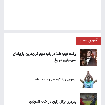
آخرین اخبار
برنده توپ طلا در رتبه دوم گران‌ترین بازیکنان
اسپانیایی تاریخ
لیموچی به تیم ملی دعوت شد
پیروزی پرُگل ژاپن در خانه اندونزی