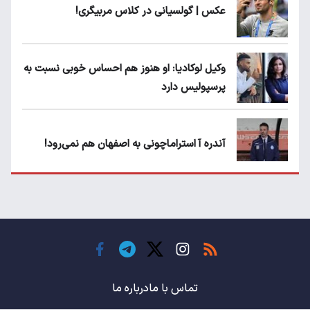
عکس | گولسیانی در کلاس مربیگری!
وکیل لوکادیا: او هنوز هم احساس خوبی نسبت به
پرسپولیس دارد
آندره آ استراماچونی به اصفهان هم نمی‌رود!
پرسپولیسی‌ها رودست خوردند؛ پول عبدالکریم
حسن روی هوا!
تهدید قهرمان ایران به عدم شرکت در جام
باشگاه های جهان
تماس با ما
درباره ما