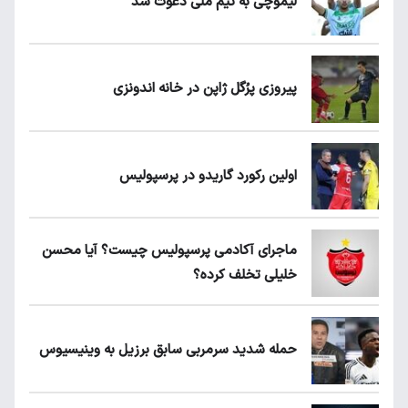
لیموچی به تیم ملی دعوت شد
پیروزی پرُگل ژاپن در خانه اندونزی
اولین رکورد گاریدو در پرسپولیس
ماجرای آکادمی پرسپولیس چیست؟ آیا محسن
خلیلی تخلف کرده؟
حمله شدید سرمربی سابق برزیل به وینیسیوس