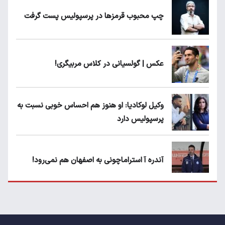
چپ محبوب قرمزها در پرسپولیس پست گرفت
عکس | گولسیانی در کلاس مربیگری!
وکیل لوکادیا: او هنوز هم احساس خوبی نسبت به
پرسپولیس دارد
آندره آ استراماچونی به اصفهان هم نمی‌رود!
پرسپولیسی‌ها رودست خوردند؛ پول عبدالکریم
حسن روی هوا!