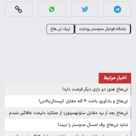
باشگاه فوتبال منچستر یونایتد
اریک تن هاخ
اخبار مرتبط
تن‌هاخ هنوز دو بازی دیگر فرصت دارد!
تن‌هاخ و یادآوری باخت ۴ گله مقابل کریستال‌پالاس!
تن‌هاخ بعد از برد مقابل ساوتهمپتون: از عملکرد دلیخت غافلگیر نشدم
شاید تن‌هاخ برف امسال منچستر را نبیند!