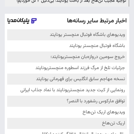
توجیه عجیب تن‌هاخ بعد از باخت یونایتد: بی‌دلیل ۲ گل خوردیم!