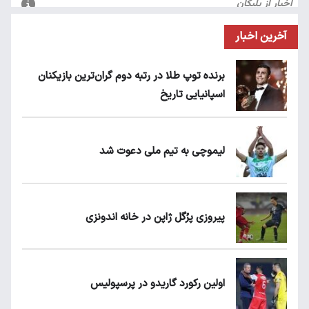
آخرین اخبار
برنده توپ طلا در رتبه دوم گران‌ترین بازیکنان
اسپانیایی تاریخ
لیموچی به تیم ملی دعوت شد
پیروزی پرُگل ژاپن در خانه اندونزی
اولین رکورد گاریدو در پرسپولیس