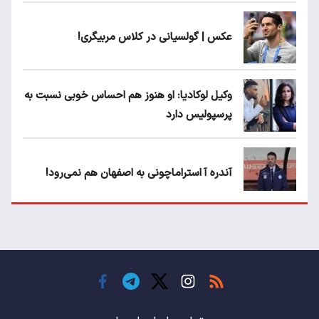
عکس | گولسیانی در کلاس مربیگری!
وکیل لوکادیا: او هنوز هم احساس خوبی نسبت به
پرسپولیس دارد
آندره آ استراماچونی به اصفهان هم نمی‌رود!
پرسپولیسی‌ها رودست خوردند؛ پول عبدالکریم
حسن روی هوا!
تهدید قهرمان ایران به عدم شرکت در جام