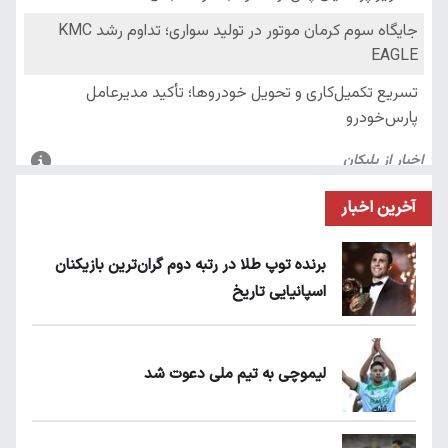
آخرین اخبار
برنده توپ طلا در رتبه دوم گران‌ترین بازیکنان
اسپانیایی تاریخ
لیموچی به تیم ملی دعوت شد