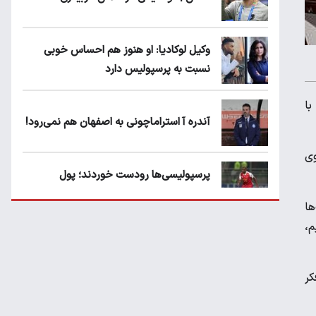
وکیل لوکادیا: او هنوز هم احساس خوبی
نسبت به پرسپولیس دارد
با
آندره آ استراماچونی به اصفهان هم نمی‌رود!
سوی
پرسپولیسی‌ها رودست خوردند؛ پول
عبدالکریم حسن روی هوا!
ها
م،
تهدید قهرمان ایران به عدم شرکت در جام
باشگاه های جهان
کر
سروش رفیعی مقابل الریان فیکس است؟