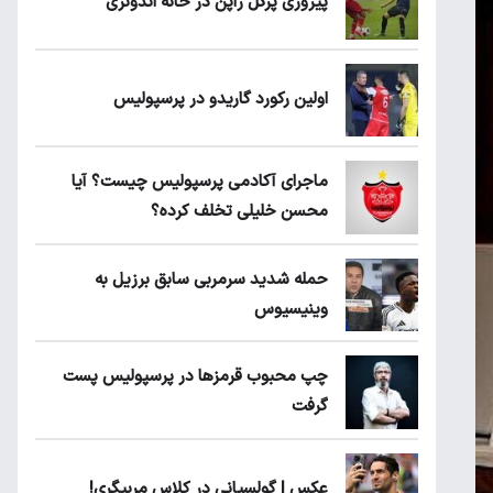
پیروزی پرُگل ژاپن در خانه اندونزی
اولین رکورد گاریدو در پرسپولیس
ماجرای آکادمی پرسپولیس چیست؟ آیا
محسن خلیلی تخلف کرده؟
حمله شدید سرمربی سابق برزیل به
وینیسیوس
چپ محبوب قرمزها در پرسپولیس پست
گرفت
عکس | گولسیانی در کلاس مربیگری!