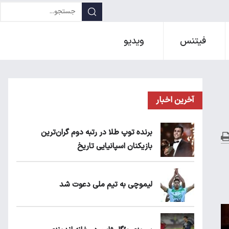
فیتنس
ویدیو
آخرین اخبار
برنده توپ طلا در رتبه دوم گران‌ترین
بازیکنان اسپانیایی تاریخ
لیموچی به تیم ملی دعوت شد