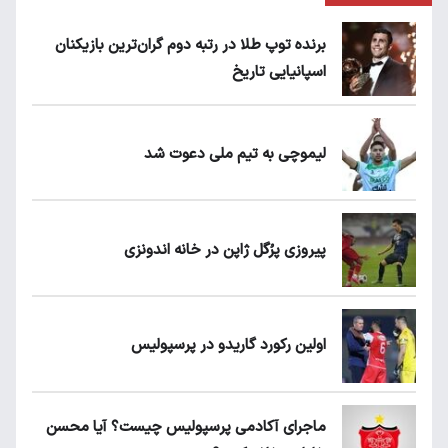
برنده توپ طلا در رتبه دوم گران‌ترین بازیکنان
اسپانیایی تاریخ
لیموچی به تیم ملی دعوت شد
پیروزی پرُگل ژاپن در خانه اندونزی
اولین رکورد گاریدو در پرسپولیس
ماجرای آکادمی پرسپولیس چیست؟ آیا محسن