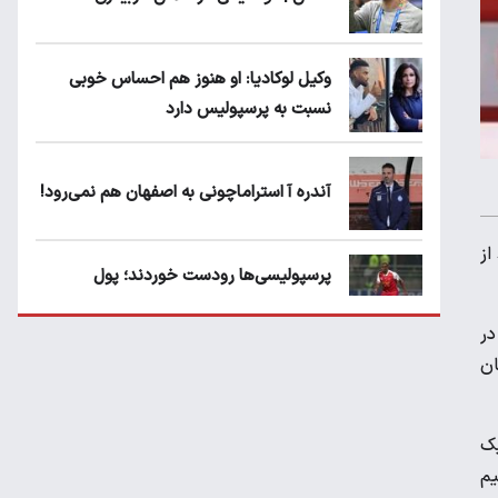
وکیل لوکادیا: او هنوز هم احساس خوبی
نسبت به پرسپولیس دارد
آندره آ استراماچونی به اصفهان هم نمی‌رود!
از
پرسپولیسی‌ها رودست خوردند؛ پول
عبدالکریم حسن روی هوا!
ل بدون برتری در
ان
تهدید قهرمان ایران به عدم شرکت در جام
باشگاه های جهان
یک
یم
سروش رفیعی مقابل الریان فیکس است؟