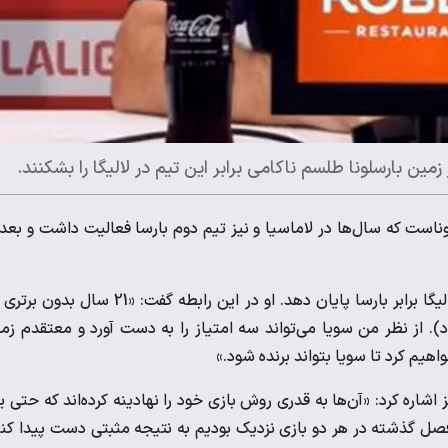
مین بارسلونا طلسم ناکامی برابر این تیم در لالیگا را بشکنند.
ست که سال‌ها در لاماسیا و نیز تیم دوم بارسا فعالیت داشت و بعد 
پیمینتا فردا شب ماموریت دارد به طلسم 21 سال ناکامی سویا در لالیگا برابر بارسا پایان دهد. او در این رابطه گفت: «21 سا
د). از نظر من سویا می‌تواند سه امتیاز را به دست آورد و معتقدم زم
هیم کرد تا سویا بتواند برنده شود.»
اشاره کرد: «آن‌ها به قدری روش بازی خود را نهادینه کرده‌اند که حتی 
 فصل گذشته در هر دو بازی نزدیک بودیم به نتیجه مثبتی دست پیدا کن