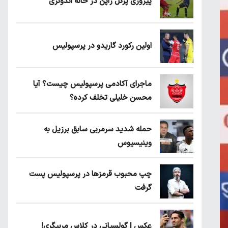
پیروزی پرُگل ژاپن در خانه اندونزی
اولین رکورد گاریدو در پرسپولیس
ماجرای آکادمی پرسپولیس چیست؟ آیا
محسن خلیلی تخلف کرده؟
حمله شدید سرمربی سابق برزیل به
وینیسیوس
چپ محبوب قرمزها در پرسپولیس پست
گرفت
عکس | گولسیانی در کلاس مربیگری!