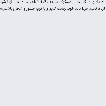
اما جزئیاتی اندک دو تیم را متمایز می‌کرد. در لاس پالماس با تصمیمات داوری و یک پنالتی مشکوک دقیقه 90، 1-2 باختیم. در بار