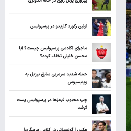
پیروزی پرُگل ژاپن در خانه اندونزی
اولین رکورد گاریدو در پرسپولیس
ماجرای آکادمی پرسپولیس چیست؟ آیا
محسن خلیلی تخلف کرده؟
حمله شدید سرمربی سابق برزیل به
وینیسیوس
چپ محبوب قرمزها در پرسپولیس پست
گرفت
عکس | گولسیانی در کلاس مربیگری!