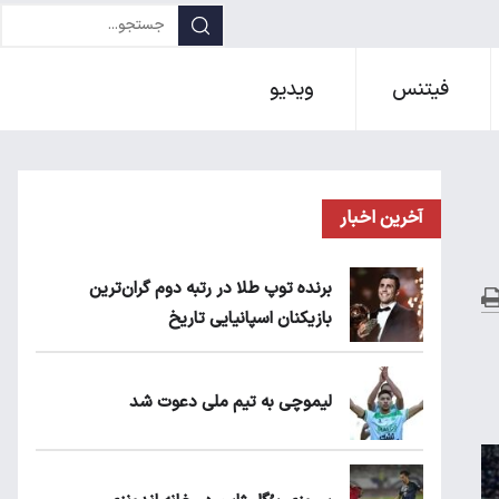
فیتنس
ویدیو
آخرین اخبار
برنده توپ طلا در رتبه دوم گران‌ترین
بازیکنان اسپانیایی تاریخ
لیموچی به تیم ملی دعوت شد