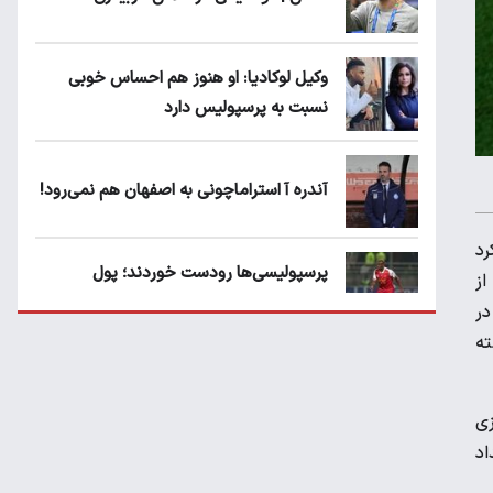
وکیل لوکادیا: او هنوز هم احساس خوبی
نسبت به پرسپولیس دارد
آندره آ استراماچونی به اصفهان هم نمی‌رود!
رد
پرسپولیسی‌ها رودست خوردند؛ پول
از
عبدالکریم حسن روی هوا!
در
ته
تهدید قهرمان ایران به عدم شرکت در جام
باشگاه های جهان
زی
 این تعداد
سروش رفیعی مقابل الریان فیکس است؟