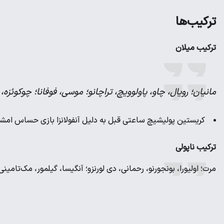
ترکیب‌ها
ترکیب میلان
مانیان؛ رویال، چاو، پاولوویچ، تراچانو؛ موسی، فوفانا؛ چوکوئزه،
کریستین پولیشیچ ساعتی قبل به دلیل آنفولانزا بازی حساس امشب
ترکیب ناپولی
مرت؛ اولیورا، بونجورنو، رحمانی، دی لورنزو؛ آنگیسا، گیلمور، مک‌تامینی؛