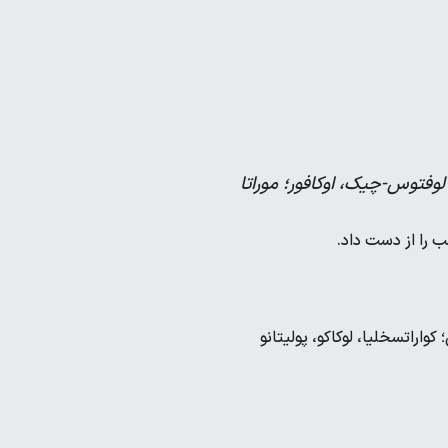
 لوفتوس-چیک، اوکافور؛ موراتا
 را از دست داد.
 کواراتسخلیا، لوکاکو، پولیتانو