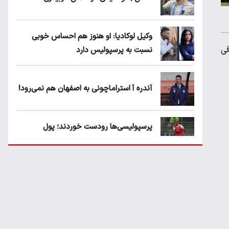
وکیل لوکادیا: او هنوز هم احساس خوبی
ه و باقی
نسبت به پرسپولیس دارد
آندره آ استراماچونی به اصفهان هم نمی‌رود!
پرسپولیسی‌ها رودست خوردند؛ پول
عبدالکریم حسن روی هوا!
تهدید قهرمان ایران به عدم شرکت در جام
باشگاه های جهان
سروش رفیعی مقابل الریان فیکس است؟