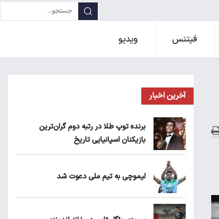
فیتنس
ویدیو
آخرین اخبار
برنده توپ طلا در رتبه دوم گران‌ترین
بازیکنان اسپانیایی تاریخ
لیموچی به تیم ملی دعوت شد