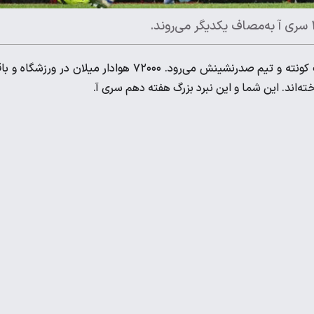
با لشکری از غایبان تاثیرگذار، فونسکا به مصاف کونته و تیم صدرنشینش می‌رود. ۷۲۰۰۰ هوادار میلان در ورزشگا
ه‌اند. این شما و این نبرد بزرگ هفته دهم سری آ.