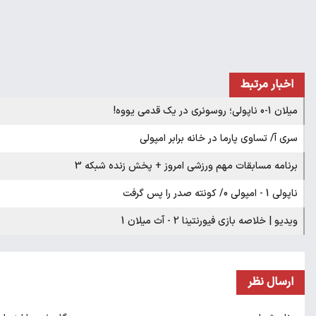
اخبار مرتبط
میلان 1-0 ناپولی؛ روسونری در یک قدمی یووه!
سری آ/ تساوی پارما در خانه برابر امپولی
برنامه مسابقات مهم ورزشی امروز + پخش زنده شبکه 3
ناپولی 1 - امپولی 0/ کونته صدر را پس گرفت
ویدیو | خلاصه بازی فیورنتینا 2 - آث میلان 1
ارسال نظر