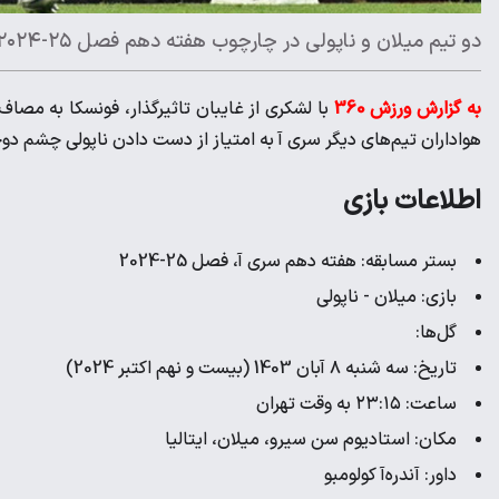
دو تیم میلان و ناپولی در چارچوب هفته دهم فصل ۲۵-۲۰۲۴ سری آ به‌مصاف یکدیگر می‌روند‌.
به گزارش ورزش 360
هواداران تیم‌های دیگر سری آ به امتیاز از دست دادن ناپولی چشم دوخت
اطلاعات بازی
بستر مسابقه: هفته دهم سری آ، فصل 25-2024
بازی: میلان - ناپولی
گل‌ها:
تاریخ: سه شنبه ۸ آبان 1403 (بیست و نهم اکتبر 2024)
ساعت: ۲۳:۱۵ به وقت تهران
مکان: استادیوم سن سیرو، میلان، ایتالیا
داور: آندره‌آ کولومبو