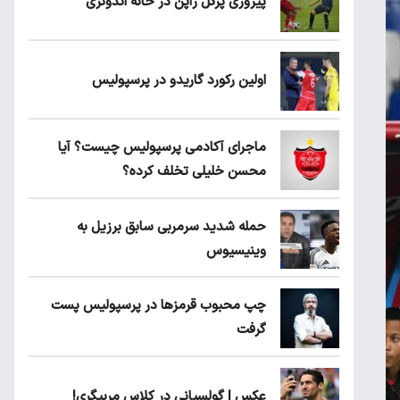
پیروزی پرُگل ژاپن در خانه اندونزی
اولین رکورد گاریدو در پرسپولیس
ماجرای آکادمی پرسپولیس چیست؟ آیا
محسن خلیلی تخلف کرده؟
حمله شدید سرمربی سابق برزیل به
وینیسیوس
چپ محبوب قرمزها در پرسپولیس پست
گرفت
عکس | گولسیانی در کلاس مربیگری!