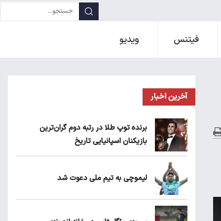
فیتنس
ویدیو
آخرین اخبار
برنده توپ طلا در رتبه دوم گران‌ترین
بازیکنان اسپانیایی تاریخ
لیموچی به تیم ملی دعوت شد