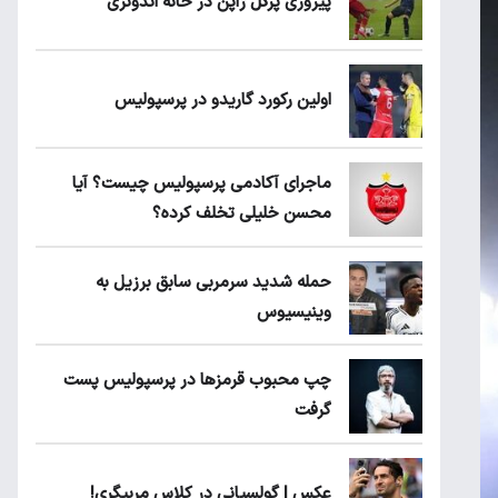
پیروزی پرُگل ژاپن در خانه اندونزی
اولین رکورد گاریدو در پرسپولیس
ماجرای آکادمی پرسپولیس چیست؟ آیا
محسن خلیلی تخلف کرده؟
حمله شدید سرمربی سابق برزیل به
وینیسیوس
چپ محبوب قرمزها در پرسپولیس پست
گرفت
عکس | گولسیانی در کلاس مربیگری!