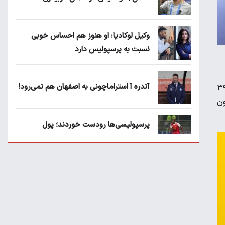
وکیل لوکادیا: او هنوز هم احساس خوبی
نسبت به پرسپولیس دارد
آندره آ استراماچونی به اصفهان هم نمی‌رود!
کایی فوربس، کریستیانو رونالدو همچنان پردرآمدترین فوتبالیست جهان است. کاپیتان ۳۹
ی بر اساس گزارش این نشریه ۱۳۵ میلیون
پرسپولیسی‌ها رودست خوردند؛ پول
عبدالکریم حسن روی هوا!
تهدید قهرمان ایران به عدم شرکت در جام
باشگاه های جهان
سروش رفیعی مقابل الریان فیکس است؟