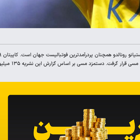
بر اساس گزارش مجله آمری
ساله تیم ملی پرتغال با دستمزد ۲۸۵ میلیون یورویی بالاتر از لیونل مسی قرار گرفت. دستمزد مس