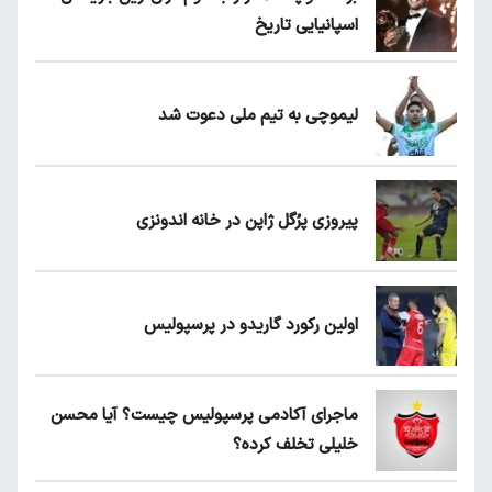
اسپانیایی تاریخ
لیموچی به تیم ملی دعوت شد
پیروزی پرُگل ژاپن در خانه اندونزی
اولین رکورد گاریدو در پرسپولیس
ماجرای آکادمی پرسپولیس چیست؟ آیا محسن
خلیلی تخلف کرده؟