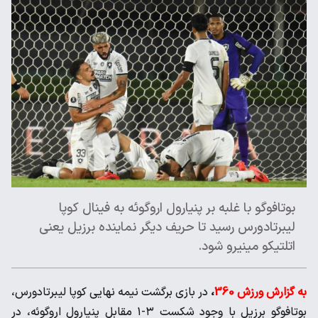
بوتافوگو با غلبه بر پنیارول اروگوئه به فینال کوپا
لیبرتادورس رسید تا حریف دیگر نماینده برزیل یعنی
اتلتیکو مینیرو شود.
به گزارش ورزش 360
،
در بازی برگشت نیمه نهایی کوپا لیبرتادورس،
بوتافوگو برزیل با وجود شکست ۳-۱ مقابل پنیارول اروگوئه، در