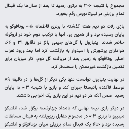
مجموع با نتیجه ۶-۳ به برتری‌ رسید تا بعد از سال‌ها یک فینال
تمام برزیلی در لیبرتادورس رقم بخورد.
بازی رفت دو تیم هفته گذشته با برتری قاطعانه ۵-۰ بوتافوگو به
پایان رسیده بود و از همین رو، آنها با ترکیب دوم خود در اروگوئه
حاضر شدند. پنیارول با گل‌های جیمی بائز در دقایق ۳۱ و ۶۶،
هواداران پرشورش را امیدوار به بازگشت کرد اما بعد ورود نفرات
اصلی بوتافوگو به زمین بعد از دریافت گل دوم، کار میزبان برای
تکمیل بازگشت غیرممکن را سخت‌تر‌ کرد.
در نهایت پنیارول توانست تنها یکی‌ دیگر از گل‌ها را در دقیقه ۸۹
توسط فاکنده باتیستا جبران کند و بازی با نتیجه ۳-۰ به پایان
رسید. ضمن آنکه هر دو تیم در این بازی یک اخراجی داشتند.
در دیگر‌ بازی نیمه نهایی که بامداد چهارشنبه برگزار شد، اتلتیکو
مینیرو با برتری ۳-۰ در مجموع مقابل ریورپلاته به فینال مسابقات
رسیده بود و حالا یک فینال تمام برزیلی میان بوتافوگو و اتلتیکو