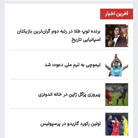
آخرین اخبار
برنده توپ طلا در رتبه دوم گران‌ترین بازیکنان
اسپانیایی تاریخ
لیموچی به تیم ملی دعوت شد
پیروزی پرُگل ژاپن در خانه اندونزی
اولین رکورد گاریدو در پرسپولیس