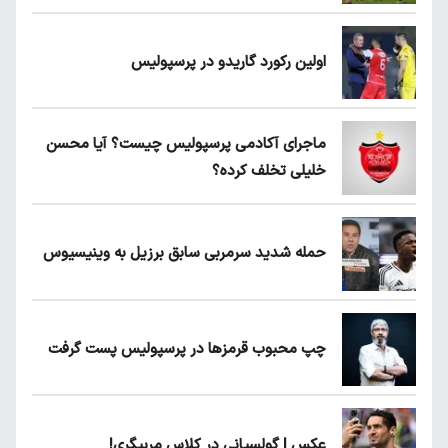
اولین رکورد گاریدو در پرسپولیس
ماجرای آکادمی پرسپولیس چیست؟ آیا محسن
خلیلی تخلف کرده؟
حمله شدید سرمربی سابق برزیل به وینیسیوس
چپ محبوب قرمزها در پرسپولیس پست گرفت
عکس | گولسیانی در کلاس مربیگری!