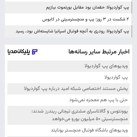
پپ گواردیولا: حقمان بود مقابل بورنموث ببازیم
۲ شکست در ۳ روز؛ پپ و منچسترسیتی در کابوس
پپ گواردیولا: رودری به آنچه فوتبال اسپانیا شایسته‌اش بود، رسید