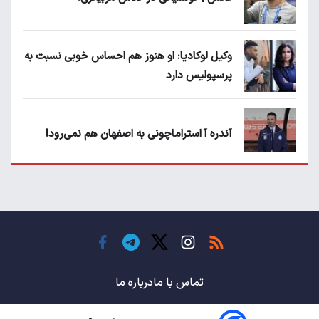
وکیل لوکادیا: او هنوز هم احساس خوبی نسبت به
پرسپولیس دارد
آندره آ استراماچونی به اصفهان هم نمی‌رود!
پرسپولیسی‌ها رودست خوردند؛ پول عبدالکریم
حسن روی هوا!
تهدید قهرمان ایران به عدم شرکت در جام
باشگاه های جهان
تماس با ما
درباره ما