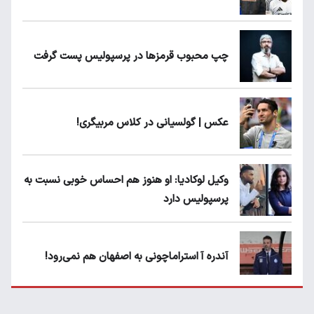
چپ محبوب قرمزها در پرسپولیس پست گرفت
عکس | گولسیانی در کلاس مربیگری!
وکیل لوکادیا: او هنوز هم احساس خوبی نسبت به
پرسپولیس دارد
آندره آ استراماچونی به اصفهان هم نمی‌رود!