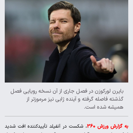
بایرن لورکوزن در فصل جاری از آن نسخه رویایی فصل
گذشته فاصله گرفته و آینده ژابی نیز مرموزتر از
همیشه شده است.
به گزارش ورزش 360
، شکست در آنفیلد تأییدکننده افت شدید