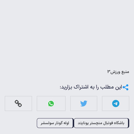
منبع
ورزش3
این مطلب را به اشتراک بزارید:
باشگاه فوتبال منچستر یونایتد
اوله گونار سولسشر