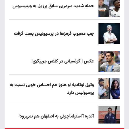
حمله شدید سرمربی سابق برزیل به وینیسیوس
چپ محبوب قرمزها در پرسپولیس پست گرفت
عکس | گولسیانی در کلاس مربیگری!
وکیل لوکادیا: او هنوز هم احساس خوبی نسبت به
پرسپولیس دارد
آندره آ استراماچونی به اصفهان هم نمی‌رود!